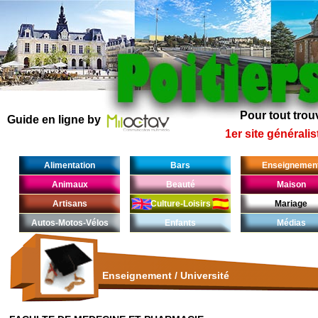
Pour tout trouv
Guide en ligne by
1er site généralis
Alimentation
Bars
Enseignemen
Animaux
Beauté
Maison
Artisans
Culture-Loisirs
Mariage
Autos-Motos-Vélos
Enfants
Médias
Enseignement
/
Université