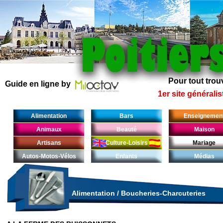
Pour tout trouv
Guide en ligne by
1er site généralis
Alimentation
Bars
Enseignemen
Animaux
Beauté
Maison
Artisans
Culture-Loisirs
Mariage
Autos-Motos-Vélos
Enfants
Médias
Alimentation
/
Boucheries-Charcuteries