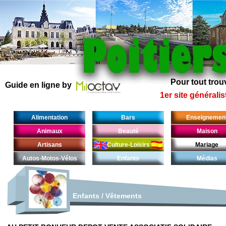
Pour tout trouv
Guide en ligne by
1er site généralis
Alimentation
Bars
Enseignemen
Animaux
Beauté
Maison
Artisans
Culture-Loisirs
Mariage
Autos-Motos-Vélos
Enfants
Médias
Enfants
/
Vêtements