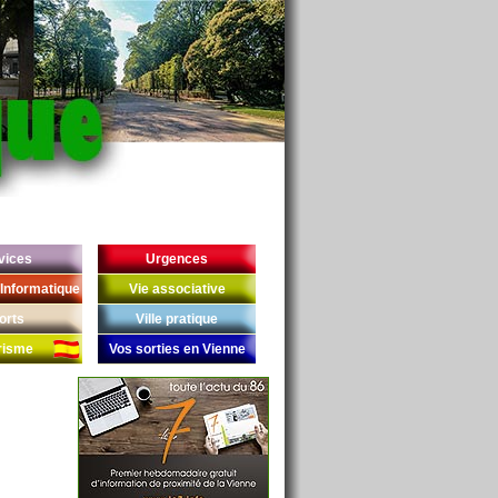
vices
Urgences
Informatique
Vie associative
orts
Ville pratique
risme
Vos sorties en Vienne