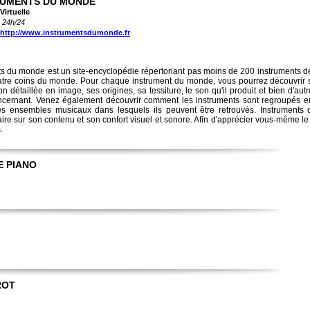
RUMENTS DU MONDE
Virtuelle
, 24h/24
http://www.instrumentsdumonde.fr
ts du monde est un site-encyclopédie répertoriant pas moins de 200 instruments 
atre coins du monde. Pour chaque instrument du monde, vous pourrez découvrir su
on détaillée en image, ses origines, sa tessiture, le son qu'il produit et bien d'au
ncernant. Venez également découvrir comment les instruments sont regroupés en
es ensembles musicaux dans lesquels ils peuvent être retrouvés. Instruments
ire sur son contenu et son confort visuel et sonore. Afin d'apprécier vous-même le 
.
E PIANO
ROT