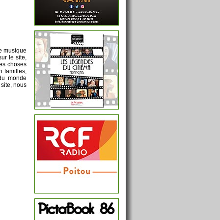
de musique
r le site,
tres choses
 familles,
 du monde
site, nous