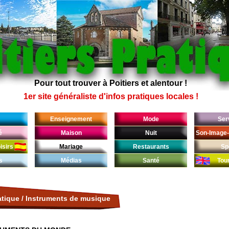
Pour tout trouver à Poitiers et alentour !
1er site généraliste d'infos pratiques locales !
Enseignement
Mode
Ser
é
Maison
Nuit
Son-Image-
isirs
Mariage
Restaurants
Sp
s
Médias
Santé
Tou
atique
/
Instruments de musique