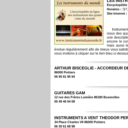
LES INST
Encyclopédie 
Horaires :
7j/7
Site Internet :
Instrumen
issus des qu
une descripti
encore le co
mais aussi l
évolue régulièrement afin de mieux vous satisfa
vous invitons à cliquer sur le lien bleu ci-dessus
ARTHUR BISCEGLIE - ACCORDEUR D
86000 Poitiers
06 95 81 95 94
GUITARES GAM
12 rue des Frères Lumière 86180 Buxerolles
05 49 46 04 08
INSTRUMENTS A VENT THEODOR PE
34 Place Charles VII 86000 Poitiers
06 30 61 68 98