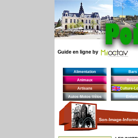
Guide en ligne by
Alimentation
Bars
Animaux
Beaut
Artisans
Culture-Lo
Autos-Motos-Vélos
Enfant
Son-Image-Inform