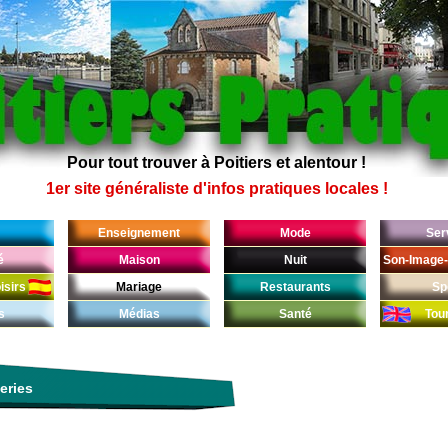
Pour tout trouver à Poitiers et alentour !
1er site généraliste d'infos pratiques locales !
Enseignement
Mode
Ser
é
Maison
Nuit
Son-Image-
isirs
Mariage
Restaurants
Sp
s
Médias
Santé
Tou
eries