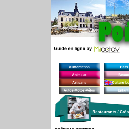
Guide en ligne by
Alimentation
Bars
Animaux
Beaut
Artisans
Culture-Lo
Autos-Motos-Vélos
Enfant
Restaurants
/
Crêp