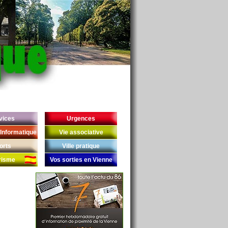
vices
Urgences
Informatique
Vie associative
orts
Ville pratique
risme
Vos sorties en Vienne