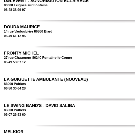
D&LEVENT - SONORISATION ECLAIRAGE
86300 Leignes sur Fontaine
06 48 33 99 97
DOUDA MAURICE
14 rue Vauloubière 86580 Biard
05 49 61 12 95
FRONTY MICHEL
27 rue Chaumont 86240 Fontaine-le-Comte
05 49 53 07 12
LA GUIGUETTE AMBULANTE (NOUVEAU)
86000 Poitiers
06 50 30 64 28
LE SWING BAND'S - DAVID SALIBA
86000 Poitiers
06 07 26 83 60
MELKIOR