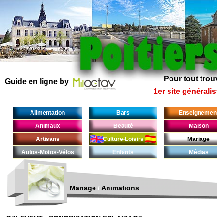
Pour tout trouv
Guide en ligne by
1er site généralis
Alimentation
Bars
Enseignemen
Animaux
Beauté
Maison
Artisans
Culture-Loisirs
Mariage
Autos-Motos-Vélos
Enfants
Médias
Mariage
/
Animations