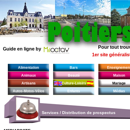
Pour tout trouv
Guide en ligne by
1er site généralis
Alimentation
Bars
Enseignemen
Animaux
Beauté
Maison
Artisans
Culture-Loisirs
Mariage
Autos-Motos-Vélos
Enfants
Médias
Services
/
Distribution de prospectus