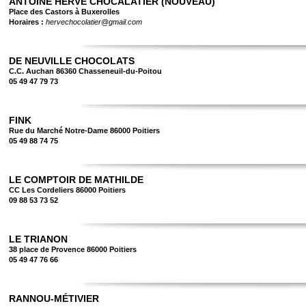
ANTOINE HERVE CHOCALATIER (NOUVEAU)
Place des Castors à Buxerolles
Horaires :
hervechocolatier@gmail.com
DE NEUVILLE CHOCOLATS
C.C. Auchan 86360 Chasseneuil-du-Poitou
05 49 47 79 73
FINK
Rue du Marché Notre-Dame 86000 Poitiers
05 49 88 74 75
LE COMPTOIR DE MATHILDE
CC Les Cordeliers 86000 Poitiers
09 88 53 73 52
LE TRIANON
38 place de Provence 86000 Poitiers
05 49 47 76 66
RANNOU-MÉTIVIER