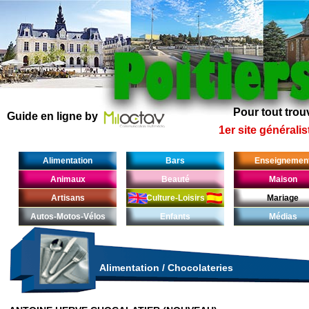
Pour tout trouv
Guide en ligne by
1er site généralis
Alimentation
Bars
Enseignemen
Animaux
Beauté
Maison
Artisans
Culture-Loisirs
Mariage
Autos-Motos-Vélos
Enfants
Médias
Alimentation
/
Chocolateries