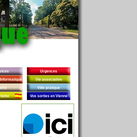
vices
Urgences
Informatique
Vie associative
orts
Ville pratique
risme
Vos sorties en Vienne