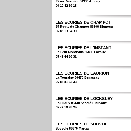
25 rue Martaize 86330 Aulnay
06 12 42 39 18
LES ECURIES DE CHAMPOT
25 Route de Champot 86800 Bignoux
06 88 13 34 30
LES ECURIES DE L'INSTANT
Le Petit Montlouis 86800 Lavoux
05 49 44 16 32
LES ECURIES DE LAURION
La Touraine 86470 Benassay
06 88 81 53 33
LES ECURIES DE LOCKSLEY
Fouilloux 86140 Scorbé Clairvaux
05 49 19 78 25
LES ECURIES DE SOUVOLE
Souvole 86370 Marcay