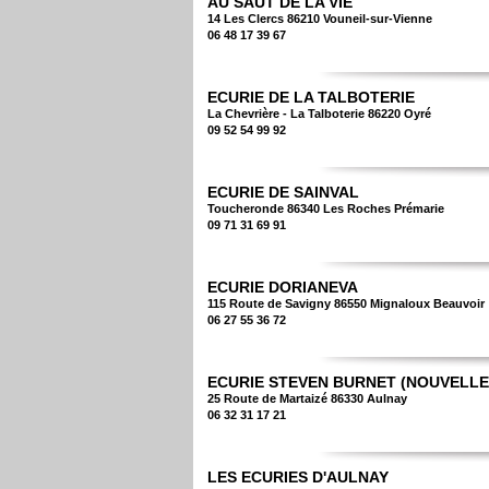
AU SAUT DE LA VIE
14 Les Clercs 86210 Vouneil-sur-Vienne
06 48 17 39 67
ECURIE DE LA TALBOTERIE
La Chevrière - La Talboterie 86220 Oyré
09 52 54 99 92
ECURIE DE SAINVAL
Toucheronde 86340 Les Roches Prémarie
09 71 31 69 91
ECURIE DORIANEVA
115 Route de Savigny 86550 Mignaloux Beauvoir
06 27 55 36 72
ECURIE STEVEN BURNET (NOUVELLE
25 Route de Martaizé 86330 Aulnay
06 32 31 17 21
LES ECURIES D'AULNAY