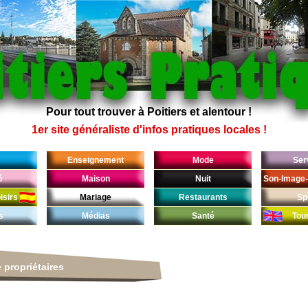
Pour tout trouver à Poitiers et alentour !
1er site généraliste d'infos pratiques locales !
Enseignement
Mode
Ser
é
Maison
Nuit
Son-Image-
isirs
Mariage
Restaurants
Sp
s
Médias
Santé
Tou
 propriétaires