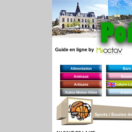
Guide en ligne by
Alimentation
Bars
Animaux
Beaut
Artisans
Culture-Lo
Autos-Motos-Vélos
Enfant
Sports
/
Ecuries de