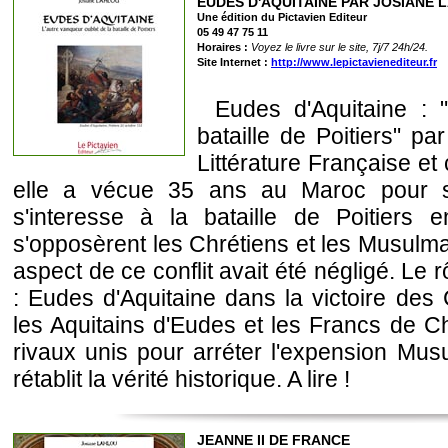
EUDES D'AQUITAINE PAR JOSIANE 
Une édition du Pictavien Editeur
05 49 47 75 11
Horaires :
Voyez le livre sur le site, 7j/7 24h/24.
Site Internet :
http://www.lepictavienediteur.fr
Eudes d'Aquitaine : "
bataille de Poitiers" 
Littérature Française et
elle a vécue 35 ans au Maroc pour son
s'interesse à la bataille de Poitiers
s'opposèrent les Chrétiens et les Musulman
aspect de ce conflit avait été négligé. Le
: Eudes d'Aquitaine dans la victoire des
les Aquitains d'Eudes et les Francs de C
rivaux unis pour arréter l'expension Mus
rétablit la vérité historique. A lire !
JEANNE II DE FRANCE