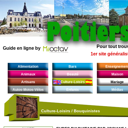
Pour tout trouv
Guide en ligne by
1er site généralis
Alimentation
Bars
Enseignemen
Animaux
Beauté
Maison
Artisans
Culture-Loisirs
Mariage
Autos-Motos-Vélos
Enfants
Médias
Culture-Loisirs
/
Bouquinistes