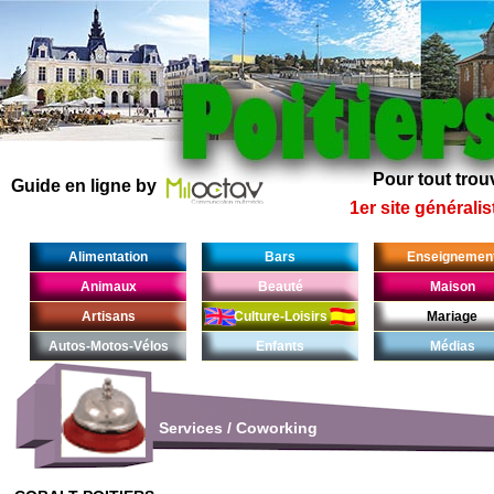
Pour tout trouv
Guide en ligne by
1er site généralis
Alimentation
Bars
Enseignemen
Animaux
Beauté
Maison
Artisans
Culture-Loisirs
Mariage
Autos-Motos-Vélos
Enfants
Médias
Services
/
Coworking