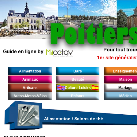
Pour tout trouv
Guide en ligne by
1er site généralis
Alimentation
Bars
Enseignemen
Animaux
Beauté
Maison
Artisans
Culture-Loisirs
Mariage
Autos-Motos-Vélos
Enfants
Médias
Alimentation
/
Salons de thé