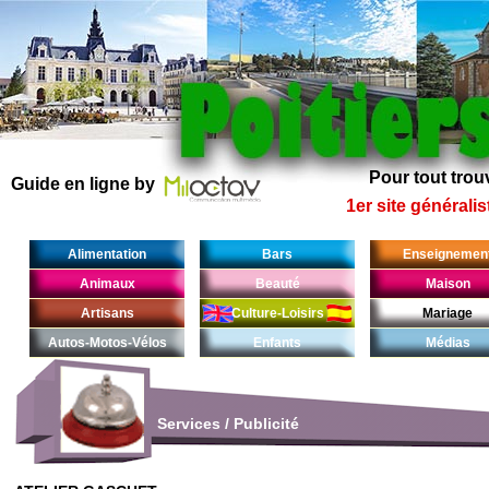
Pour tout trouv
Guide en ligne by
1er site généralis
Alimentation
Bars
Enseignemen
Animaux
Beauté
Maison
Artisans
Culture-Loisirs
Mariage
Autos-Motos-Vélos
Enfants
Médias
Services
/
Publicité