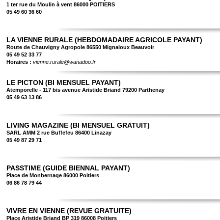
1 ter rue du Moulin à vent 86000 POITIERS
05 49 60 36 60
LA VIENNE RURALE (HEBDOMADAIRE AGRICOLE PAYANT)
Route de Chauvigny Agropole 86550 Mignaloux Beauvoir
05 49 52 33 77
Horaires :
vienne.rurale@wanadoo.fr
LE PICTON (BI MENSUEL PAYANT)
Atemporelle - 117 bis avenue Aristide Briand 79200 Parthenay
05 49 63 13 86
LIVING MAGAZINE (BI MENSUEL GRATUIT)
SARL AMM 2 rue Buffefeu 86400 Linazay
05 49 87 29 71
PASSTIME (GUIDE BIENNAL PAYANT)
Place de Monbernage 86000 Poitiers
06 86 78 79 44
VIVRE EN VIENNE (REVUE GRATUITE)
Place Aristide Briand BP 319 86008 Poitiers