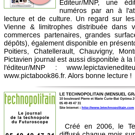
Editeur/MNP, une édi
numéros par an à l'at
lecture et de culture. Un regard sur les
Vienne & limitrophes distribuée dans v
commerces partenaires, grandes surface
dépôts), également disponible en présentoi
Poitiers, Chatellerault, Chauvigny, Mont
Pictavien journal est aussi disponible à la 
l'éditeur/MNP : www.lepictavienedit
www.pictabook86.fr. Alors bonne lecture !
LE TECHNOPOLITAIN (MENSUEL GR
10 boulevard Pierre et Marie Curie-Bat Optima 
05 49 49 47 31
Site Internet :
http://www.letechnopolitain.com
Créé en 2006, le Te
diffusé chaque mois su