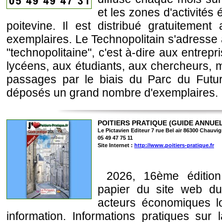
et les zones d'activité
poitevine. Il est distribué gratuiteme
exemplaires. Le Technopolitain s'adresse
"technopolitaine", c'est à-dire aux entrepri
lycéens, aux étudiants, aux chercheurs, 
passages par le biais du Parc du Futu
déposés un grand nombre d'exemplaires.
POITIERS PRATIQUE (GUIDE ANNUE
Le Pictavien Editeur 7 rue Bel air 86300 Chauvi
05 49 47 75 11
Site Internet :
http://www.poitiers-pratique.fr
2026, 16ème édition
papier du site web d
acteurs économiques lo
information. Informations pratiques sur l