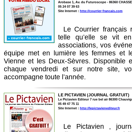
Arobase 1, Av. du Futuroscope - 86360 CHAS
05 24 07 39 63
Site Internet :
http://courrier-francais.com
Le Courrier français r
telle qu’elle se vit en
associations, vos évé
équipe met en lumière les femmes et l
Vienne et les Deux‑Sèvres. Disponible
chaque vendredi et sur notre site, v
accompagne toute l’année.
LE PICTAVIEN (JOURNAL GRATUIT)
Le Pictavien Editeur 7 rue bel air 86300 Chauvi
05 49 47 75 11
Site Internet :
http://lepictavienediteur.fr
Le Pictavien , journ