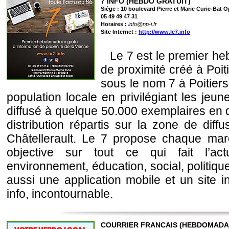
7 INFO (HEBDO GRATUIT)
Siège : 10 boulevard Pierre et Marie Curie-Bat
05 49 49 47 31
Horaires :
info@np-i.fr
Site Internet :
http://www.le7.info
Le 7 est le premier he
de proximité créé à Poi
sous le nom 7 à Poitiers
population locale en privilégiant les jeun
diffusé à quelque 50.000 exemplaires en 
distribution répartis sur la zone de diffu
Châtellerault. Le 7 propose chaque mardi
objective sur tout ce qui fait l’act
environnement, éducation, social, politique,
aussi une application mobile et un site i
info, incontournable.
COURRIER FRANCAIS (HEBDOMADAI