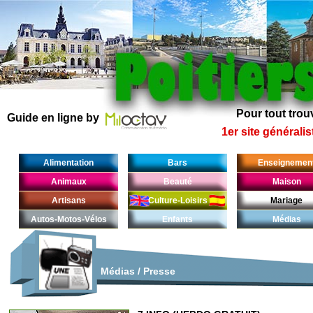
Pour tout trouv
Guide en ligne by
1er site généralis
Alimentation
Bars
Enseignemen
Animaux
Beauté
Maison
Artisans
Culture-Loisirs
Mariage
Autos-Motos-Vélos
Enfants
Médias
Médias
/
Presse