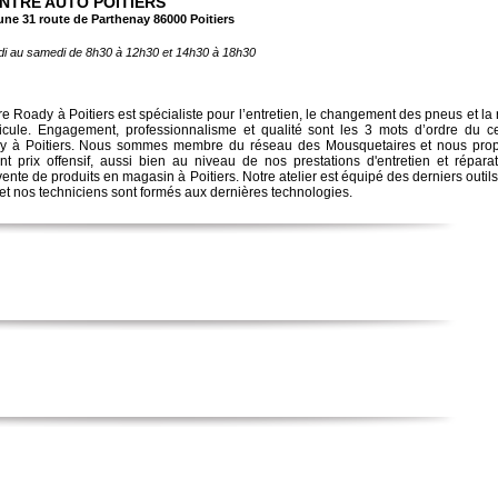
NTRE AUTO POITIERS
une 31 route de Parthenay 86000 Poitiers
di au samedi de 8h30 à 12h30 et 14h30 à 18h30
re Roady à Poitiers est spécialiste pour l’entretien, le changement des pneus et la
icule. Engagement, professionnalisme et qualité sont les 3 mots d’ordre du c
y à Poitiers. Nous sommes membre du réseau des Mousquetaires et nous pro
nt prix offensif, aussi bien au niveau de nos prestations d'entretien et répara
vente de produits en magasin à Poitiers. Notre atelier est équipé des derniers outil
et nos techniciens sont formés aux dernières technologies.