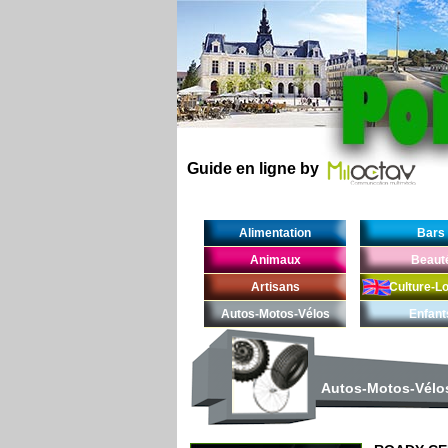
Guide en ligne by
Alimentation
Bars
Animaux
Beaut
Artisans
Culture-Lo
Autos-Motos-Vélos
Enfant
Autos-Motos-Vélo