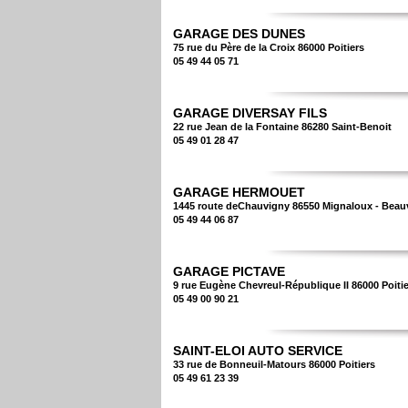
GARAGE DES DUNES
75 rue du Père de la Croix 86000 Poitiers
05 49 44 05 71
GARAGE DIVERSAY FILS
22 rue Jean de la Fontaine 86280 Saint-Benoit
05 49 01 28 47
GARAGE HERMOUET
1445 route deChauvigny 86550 Mignaloux - Beau
05 49 44 06 87
GARAGE PICTAVE
9 rue Eugène Chevreul-République II 86000 Poiti
05 49 00 90 21
SAINT-ELOI AUTO SERVICE
33 rue de Bonneuil-Matours 86000 Poitiers
05 49 61 23 39