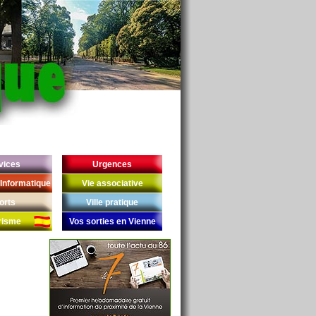
vices
Urgences
Informatique
Vie associative
orts
Ville pratique
risme
Vos sorties en Vienne