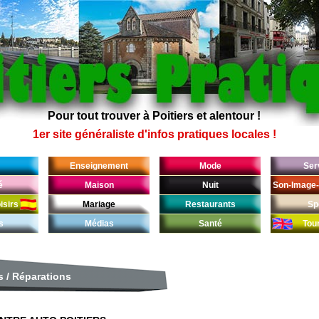
Pour tout trouver à Poitiers et alentour !
1er site généraliste d'infos pratiques locales !
Enseignement
Mode
Ser
é
Maison
Nuit
Son-Image-
isirs
Mariage
Restaurants
Sp
s
Médias
Santé
Tou
s
/
Réparations