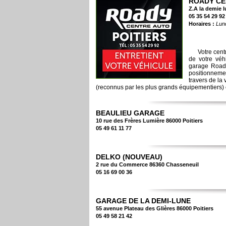
ROADY CE
Z.A la demie l
05 35 54 29 92
Horaires :
Lun
Votre cent
de votre véh
garage Road
positionneme
travers de la 
(reconnus par les plus grands équipementiers) 
BEAULIEU GARAGE
10 rue des Frères Lumière 86000 Poitiers
05 49 61 11 77
DELKO (NOUVEAU)
2 rue du Commerce 86360 Chasseneuil
05 16 69 00 36
GARAGE DE LA DEMI-LUNE
55 avenue Plateau des Glières 86000 Poitiers
05 49 58 21 42