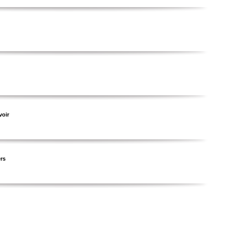
voir
ers