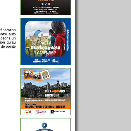
 réparation
entre auto
posons un
tion qu’au
s de pointe