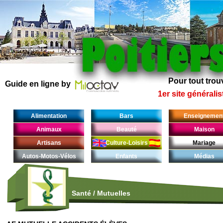
Pour tout trouv
Guide en ligne by
1er site généralis
Alimentation
Bars
Enseignemen
Animaux
Beauté
Maison
Artisans
Culture-Loisirs
Mariage
Autos-Motos-Vélos
Enfants
Médias
Santé
/
Mutuelles