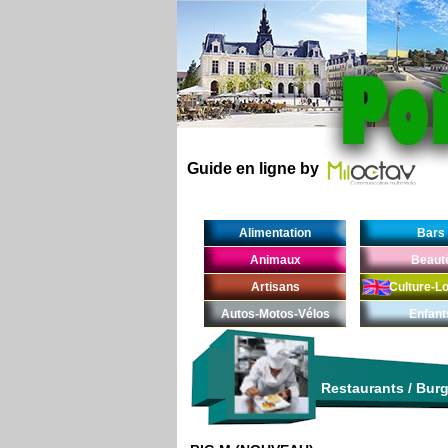
Guide en ligne by
Alimentation
Bars
Animaux
Beaut
Artisans
Culture-Lo
Autos-Motos-Vélos
Enfant
Restaurants
/
Burg