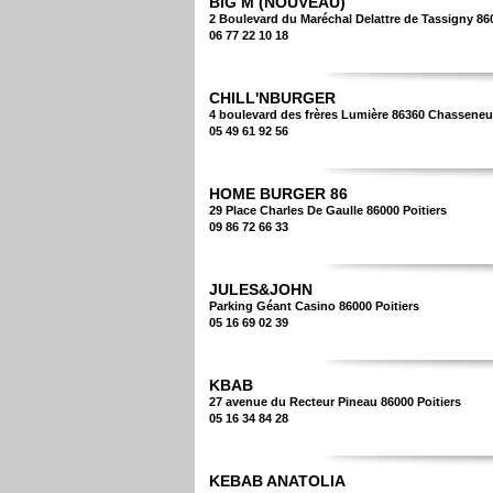
BIG M (NOUVEAU)
2 Boulevard du Maréchal Delattre de Tassigny 860
06 77 22 10 18
CHILL'NBURGER
4 boulevard des frères Lumière 86360 Chasseneu
05 49 61 92 56
HOME BURGER 86
29 Place Charles De Gaulle 86000 Poitiers
09 86 72 66 33
JULES&JOHN
Parking Géant Casino 86000 Poitiers
05 16 69 02 39
KBAB
27 avenue du Recteur Pineau 86000 Poitiers
05 16 34 84 28
KEBAB ANATOLIA