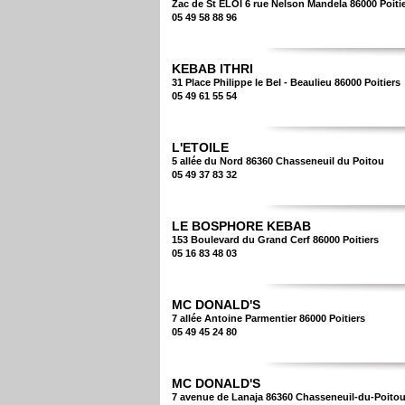
Zac de St ELOI 6 rue Nelson Mandela 86000 Poiti
05 49 58 88 96
KEBAB ITHRI
31 Place Philippe le Bel - Beaulieu 86000 Poitiers
05 49 61 55 54
L'ETOILE
5 allée du Nord 86360 Chasseneuil du Poitou
05 49 37 83 32
LE BOSPHORE KEBAB
153 Boulevard du Grand Cerf 86000 Poitiers
05 16 83 48 03
MC DONALD'S
7 allée Antoine Parmentier 86000 Poitiers
05 49 45 24 80
MC DONALD'S
7 avenue de Lanaja 86360 Chasseneuil-du-Poito