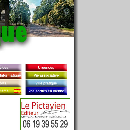
vices
Urgences
Informatique
Vie associative
orts
Ville pratique
risme
Vos sorties en Vienne