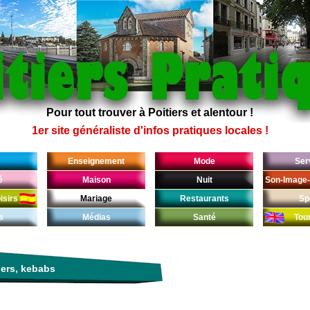
Pour tout trouver à Poitiers et alentour !
1er site généraliste d'infos pratiques locales !
Enseignement
Mode
Ser
é
Maison
Nuit
Son-Image-
isirs
Mariage
Restaurants
Sp
s
Médias
Santé
Tou
ers, kebabs