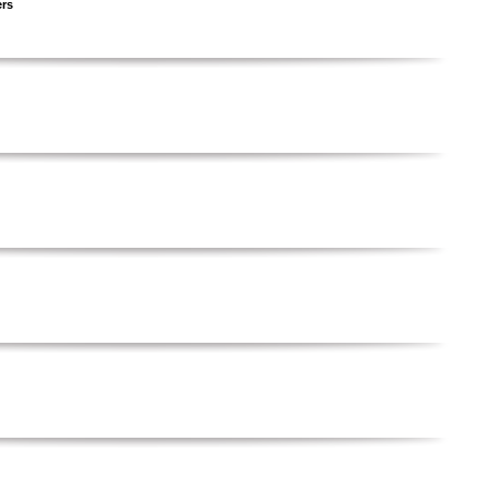
ers
u