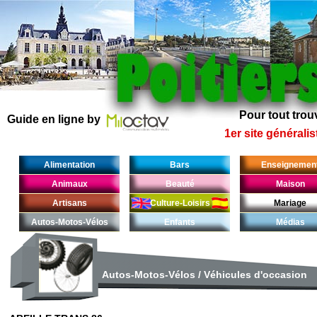
Pour tout trouv
Guide en ligne by
1er site généralis
Alimentation
Bars
Enseignemen
Animaux
Beauté
Maison
Artisans
Culture-Loisirs
Mariage
Autos-Motos-Vélos
Enfants
Médias
Autos-Motos-Vélos
/
Véhicules d'occasion