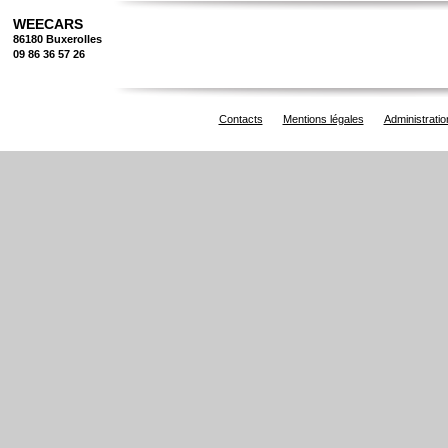
WEECARS
86180 Buxerolles
09 86 36 57 26
Contacts
Mentions légales
Administratio