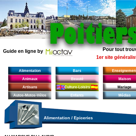
Pour tout trouv
Guide en ligne by
1er site généralis
Alimentation
Bars
Enseignemen
Animaux
Beauté
Maison
Artisans
Culture-Loisirs
Mariage
Autos-Motos-Vélos
Enfants
Médias
Alimentation
/
Epiceries