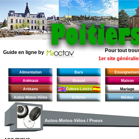
Pour tout trouv
Guide en ligne by
1er site généralis
Alimentation
Bars
Enseignemen
Animaux
Beauté
Maison
Artisans
Culture-Loisirs
Mariage
Autos-Motos-Vélos
Enfants
Médias
Autos-Motos-Vélos
/
Pneus