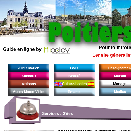
Pour tout trouv
Guide en ligne by
1er site généralis
Alimentation
Bars
Enseignemen
Animaux
Beauté
Maison
Artisans
Culture-Loisirs
Mariage
Autos-Motos-Vélos
Enfants
Médias
Services
/
Gîtes