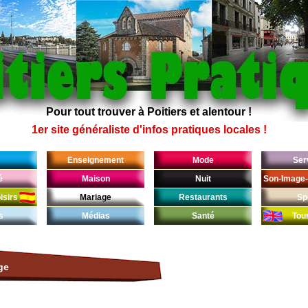
Pour tout trouver à Poitiers et alentour !
1er site généraliste d'infos pratiques locales !
Enseignement
Mode
Ser
é
Maison
Nuit
Son-Image-
isirs
Mariage
Restaurants
Sp
s
Médias
Santé
Tou
ge