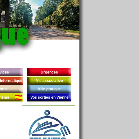
vices
Urgences
Informatique
Vie associative
orts
Ville pratique
risme
Vos sorties en Vienne