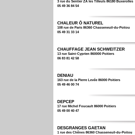
3 rue du Sentier ZA les Tilleuls 86180 Buxerolles
05 49 36 84 54
CHALEUR Ô NATUREL
108 rue de Paris 86360 Chasseneuil-du-Poitou
05 49 31 33 14
CHAUFFAGE JEAN SCHWEITZER
13 rue Saint-Cyprien 860000 Poitiers
06 83 81 42 58
DENIAU
163 rue de la Pierre Levée 86000 Poitiers
05 49 46 00 74
DEPCEP
17 rue Michel Foucault 86000 Poitiers
05 49 00 40 47
DESGRANGES GAETAN
1 rue des Chênes 86360 Chasseneuil-du-Poitou