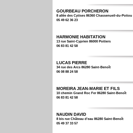
GOURBEAU PORCHERON
8 allée des Cytises 86360 Chassenueil-du-Poitou
05 49 62 36 23
HARMONIE HABITATION
13 rue Saint-Cyprien 86000 Poitiers
06 83 81 42 58
LUCAS PIERRE
34 rue des Arcs 86280 Saint-Benoît
06 08 88 24 58
MOREIRA JEAN-MARIE ET FILS
10 chemin Grand Roc Fer 86280 Saint-Benoît
06 83 81 42 58
NAUDIN DAVID
8 bis rue Château d'eau 86280 Saint-Benoît
05 49 37 33 57