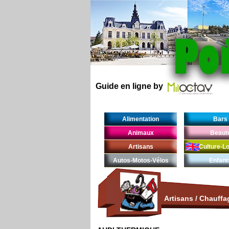
Guide en ligne by
Alimentation
Bars
Animaux
Beaut
Artisans
Culture-Lo
Autos-Motos-Vélos
Enfant
Artisans
/
Chauffa