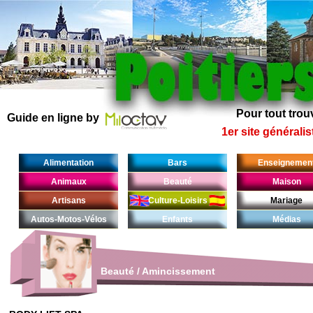
Pour tout trouv
Guide en ligne by
1er site généralis
Alimentation
Bars
Enseignemen
Animaux
Beauté
Maison
Artisans
Culture-Loisirs
Mariage
Autos-Motos-Vélos
Enfants
Médias
Beauté
/
Amincissement