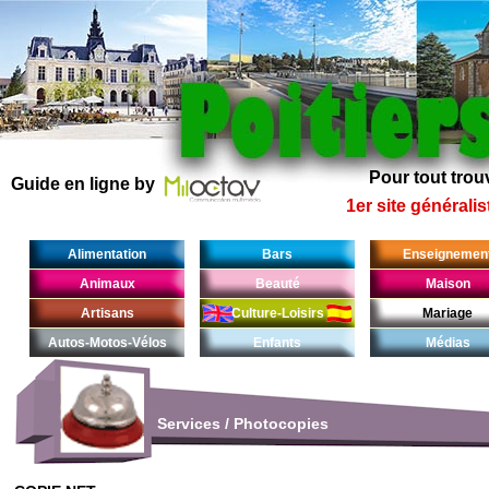
Pour tout trouv
Guide en ligne by
1er site généralis
Alimentation
Bars
Enseignemen
Animaux
Beauté
Maison
Artisans
Culture-Loisirs
Mariage
Autos-Motos-Vélos
Enfants
Médias
Services
/
Photocopies