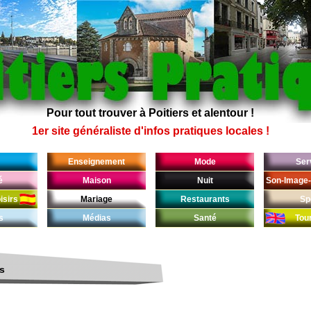
Pour tout trouver à Poitiers et alentour !
1er site généraliste d'infos pratiques locales !
Enseignement
Mode
Ser
é
Maison
Nuit
Son-Image-
isirs
Mariage
Restaurants
Sp
s
Médias
Santé
Tou
es