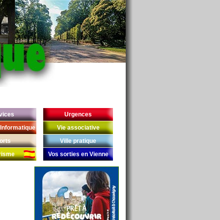
vices
Urgences
Informatique
Vie associative
orts
Ville pratique
risme
Vos sorties en Vienne