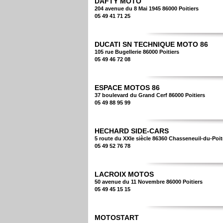
DAFTY MOTO
204 avenue du 8 Mai 1945 86000 Poitiers
05 49 41 71 25
DUCATI SN TECHNIQUE MOTO 86
105 rue Bugellerie 86000 Poitiers
05 49 46 72 08
ESPACE MOTOS 86
37 boulevard du Grand Cerf 86000 Poitiers
05 49 88 95 99
HECHARD SIDE-CARS
5 route du XXIe siècle 86360 Chasseneuil-du-Poi
05 49 52 76 78
LACROIX MOTOS
50 avenue du 11 Novembre 86000 Poitiers
05 49 45 15 15
MOTOSTART