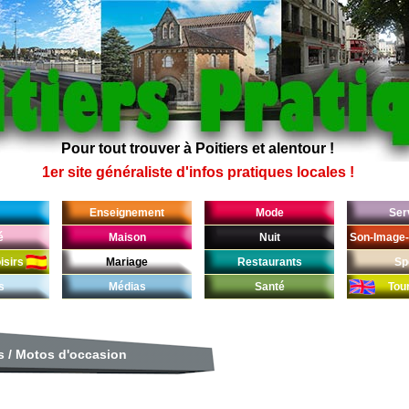
Pour tout trouver à Poitiers et alentour !
1er site généraliste d'infos pratiques locales !
Enseignement
Mode
Ser
é
Maison
Nuit
Son-Image-
isirs
Mariage
Restaurants
Sp
s
Médias
Santé
Tou
s
/
Motos d'occasion