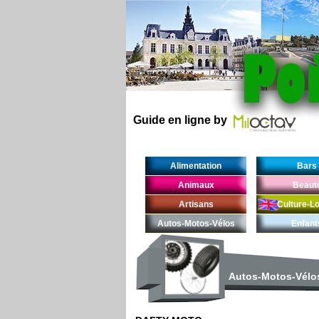
Guide en ligne by
Alimentation
Bars
Animaux
Beaut
Artisans
Culture-Lo
Autos-Motos-Vélos
Enfant
Autos-Motos-Vélo