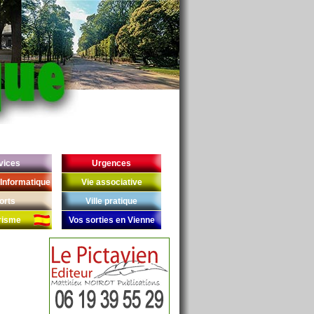
vices
Urgences
Informatique
Vie associative
orts
Ville pratique
risme
Vos sorties en Vienne