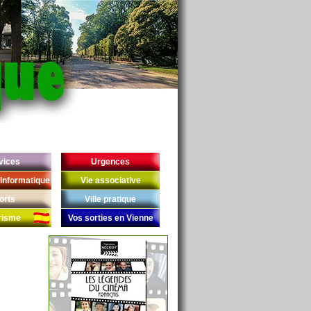
vices
Urgences
Informatique
Vie associative
orts
Ville pratique
risme
Vos sorties en Vienne