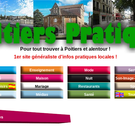
Pour tout trouver à Poitiers et alentour !
1er site généraliste d'infos pratiques locales !
Enseignement
Mode
Ser
é
Maison
Nuit
Son-Image-
isirs
Mariage
Restaurants
Sp
s
Médias
Santé
Tou
es