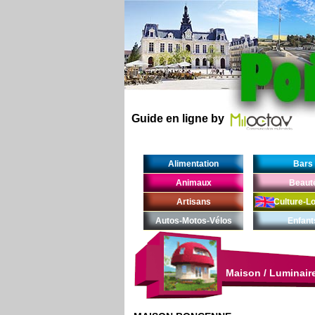
Guide en ligne by
Alimentation
Bars
Animaux
Beaut
Artisans
Culture-Lo
Autos-Motos-Vélos
Enfant
Maison
/
Luminair