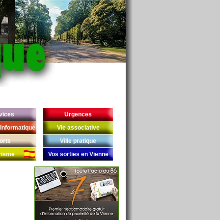
vices
Urgences
Informatique
Vie associative
orts
Ville pratique
risme
Vos sorties en Vienne