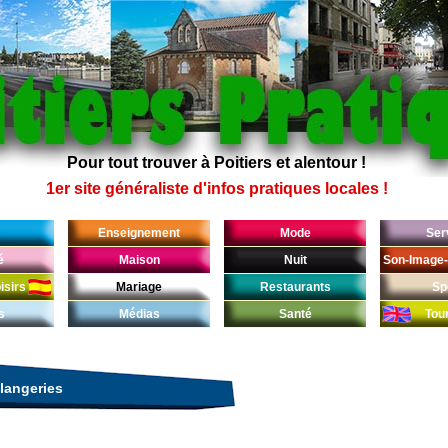
Pour tout trouver à Poitiers et alentour !
1er site généraliste d'infos pratiques locales !
Enseignement
Mode
Ser
é
Maison
Nuit
Son-Image-
isirs
Mariage
Restaurants
Sp
s
Médias
Santé
Tou
langeries