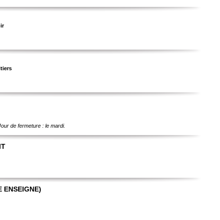
ir
tiers
our de fermeture : le mardi.
IT
E ENSEIGNE)