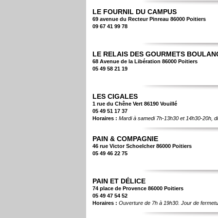
LE FOURNIL DU CAMPUS
69 avenue du Recteur Pinreau 86000 Poitiers
09 67 41 99 78
LE RELAIS DES GOURMETS BOULANG
68 Avenue de la Libération 86000 Poitiers
05 49 58 21 19
LES CIGALES
1 rue du Chêne Vert 86190 Vouillé
05 49 51 17 37
Horaires :
Mardi à samedi 7h-13h30 et 14h30-20h, 
PAIN & COMPAGNIE
46 rue Victor Schoelcher 86000 Poitiers
05 49 46 22 75
PAIN ET DÉLICE
74 place de Provence 86000 Poitiers
05 49 47 54 52
Horaires :
Ouverture de 7h à 19h30. Jour de fermeture