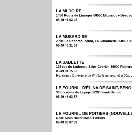
LA MI DO RE
1480 Route de Limoges 86550 Mignaloux-Beauvo
05 49 41 63 03
LA MUSARDISE
2 rue La Rochefoucauld, La Gibauderie 86000 Poi
05 49 46 21 39
LA SABLETTE
123 rue du faubourg Saint-Cyprien 86000 Poitiers
05 49 01 15 52
Horaires :
Ouverture de 6h (5h le dimanche) à 20h. J
LE FOURNIL D'ÉLINA DE SAINT-BENO
36 bis route de Ligugé 86280 Saint-Benoît
05 49 46 63 57
LE FOURNIL DE POITIERS (NOUVELL
6 rue Albin Haller 86000 Poitiers
05 49 88 07 89