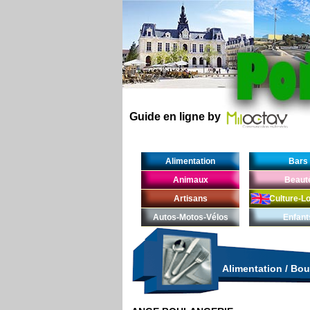
Guide en ligne by
Alimentation
Bars
Animaux
Beaut
Artisans
Culture-Lo
Autos-Motos-Vélos
Enfant
Alimentation
/
Bou