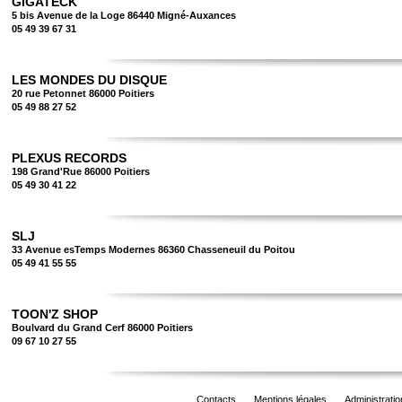
GIGATECK
5 bis Avenue de la Loge 86440 Migné-Auxances
05 49 39 67 31
LES MONDES DU DISQUE
20 rue Petonnet 86000 Poitiers
05 49 88 27 52
PLEXUS RECORDS
198 Grand'Rue 86000 Poitiers
05 49 30 41 22
SLJ
33 Avenue esTemps Modernes 86360 Chasseneuil du Poitou
05 49 41 55 55
TOON'Z SHOP
Boulvard du Grand Cerf 86000 Poitiers
09 67 10 27 55
Contacts
Mentions légales
Administratio