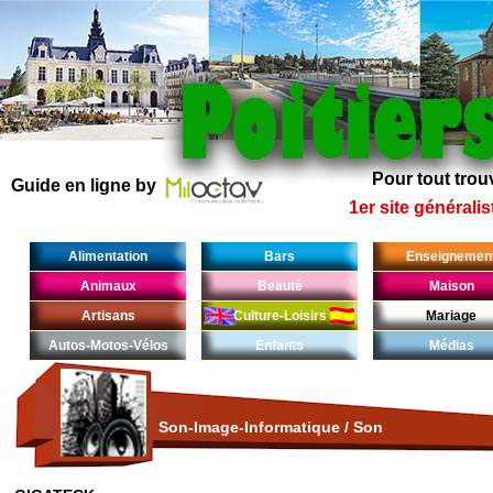
Pour tout trouv
Guide en ligne by
1er site généralis
Alimentation
Bars
Enseignemen
Animaux
Beauté
Maison
Artisans
Culture-Loisirs
Mariage
Autos-Motos-Vélos
Enfants
Médias
Son-Image-Informatique
/
Son