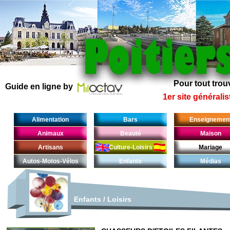
Pour tout trouv
Guide en ligne by
1er site généralis
Alimentation
Bars
Enseignemen
Animaux
Beauté
Maison
Artisans
Culture-Loisirs
Mariage
Autos-Motos-Vélos
Enfants
Médias
Enfants
/
Loisirs