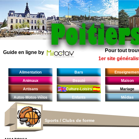
Pour tout trouv
Guide en ligne by
1er site généralis
Alimentation
Bars
Enseignemen
Animaux
Beauté
Maison
Artisans
Culture-Loisirs
Mariage
Autos-Motos-Vélos
Enfants
Médias
Sports
/
Clubs de forme