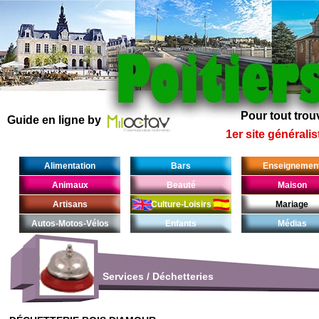
Pour tout trouv
Guide en ligne by
1er site généralis
Alimentation
Bars
Enseignemen
Animaux
Beauté
Maison
Artisans
Culture-Loisirs
Mariage
Autos-Motos-Vélos
Enfants
Médias
Services
/
Déchetteries