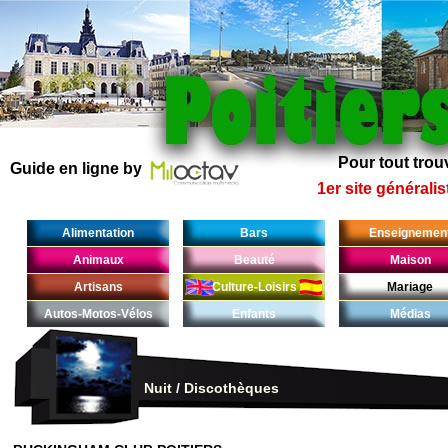
Pour tout trouv
Guide en ligne by
1er site généralis
Alimentation
Bars
Enseignemen
Animaux
Beauté
Maison
Artisans
Culture-Loisirs
Mariage
Autos-Motos-Vélos
Enfants
Médias
Nuit
/
Discothèques