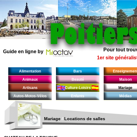
Pour tout trouv
Guide en ligne by
1er site généralis
Alimentation
Bars
Enseignemen
Animaux
Beauté
Maison
Artisans
Culture-Loisirs
Mariage
Autos-Motos-Vélos
Enfants
Médias
Mariage
/
Locations de salles