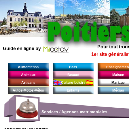
Pour tout trouv
Guide en ligne by
1er site généralis
Alimentation
Bars
Enseignemen
Animaux
Beauté
Maison
Artisans
Culture-Loisirs
Mariage
Autos-Motos-Vélos
Enfants
Médias
Services
/
Agences matrimoniales