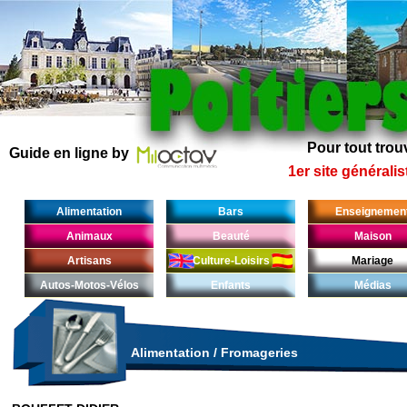
Pour tout trouv
Guide en ligne by
1er site généralis
Alimentation
Bars
Enseignemen
Animaux
Beauté
Maison
Artisans
Culture-Loisirs
Mariage
Autos-Motos-Vélos
Enfants
Médias
Alimentation
/
Fromageries