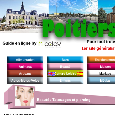
Pour tout trouv
Guide en ligne by
1er site généralis
Alimentation
Bars
Enseignemen
Animaux
Beauté
Maison
Artisans
Culture-Loisirs
Mariage
Autos-Motos-Vélos
Enfants
Médias
Beauté
/
Tatouages et piercing