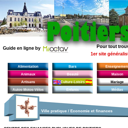
Pour tout trouv
Guide en ligne by
1er site généralis
Alimentation
Bars
Enseignemen
Animaux
Beauté
Maison
Artisans
Culture-Loisirs
Mariage
Autos-Motos-Vélos
Enfants
Médias
Ville pratique
/
Economie et finances