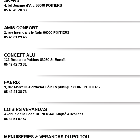
AKENA
4, bd Jeanne d'Arc 86000 POITIERS
05 49 45 20 83
AMIS CONFORT
2, rue Intendant le Nain 86000 POITIERS
05 49 61 23 45
CONCEPT ALU
131 Route de Poitiers 86280 St Benoît
05 49 42 73 31
FABRIX
9, rue Marcelin-Berthelot Pôle République 86061 POITIERS
05 49 41 38 76
LOISIRS VERANDAS
Avenue de la Loge BP 20 86440 Migné Auxances
05 49 51 67 87
MENUISERIES & VERANDAS DU POITOU