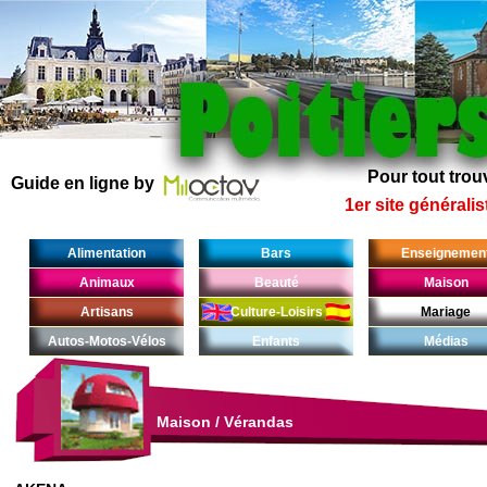
Pour tout trouv
Guide en ligne by
1er site généralis
Alimentation
Bars
Enseignemen
Animaux
Beauté
Maison
Artisans
Culture-Loisirs
Mariage
Autos-Motos-Vélos
Enfants
Médias
Maison
/
Vérandas