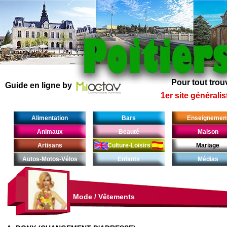
Pour tout trouv
Guide en ligne by
1er site généralis
Alimentation
Bars
Enseignemen
Animaux
Beauté
Maison
Artisans
Culture-Loisirs
Mariage
Autos-Motos-Vélos
Enfants
Médias
Mode
/
Vêtements