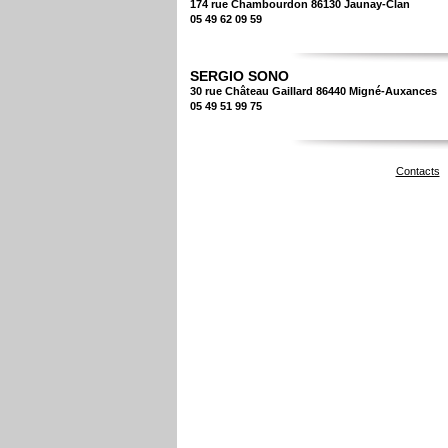
174 rue Chambourdon 86130 Jaunay-Clan
05 49 62 09 59
SERGIO SONO
30 rue Château Gaillard 86440 Migné-Auxances
05 49 51 99 75
Contacts