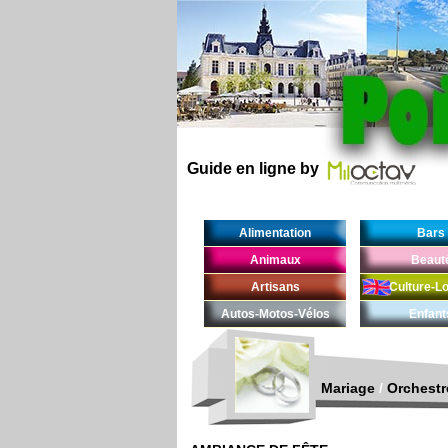
Guide en ligne by
Alimentation
Bars
Animaux
Beaut
Artisans
Culture-Lo
Autos-Motos-Vélos
Enfant
Mariage
/
Orchestr