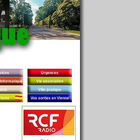
vices
Urgences
Informatique
Vie associative
orts
Ville pratique
risme
Vos sorties en Vienne