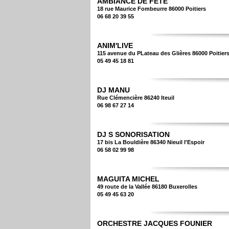
AMBIANCE DE FÊTE
18 rue Maurice Fombeurre 86000 Poitiers
06 68 20 39 55
ANIM'LIVE
115 avenue du PLateau des Glières 86000 Poitier
05 49 45 18 81
DJ MANU
Rue Clémencière 86240 Iteuil
06 98 67 27 14
DJ S SONORISATION
17 bis La Bouldière 86340 Nieuil l'Espoir
06 58 02 99 98
MAGUITA MICHEL
49 route de la Vallée 86180 Buxerolles
05 49 45 63 20
ORCHESTRE JACQUES FOUNIER