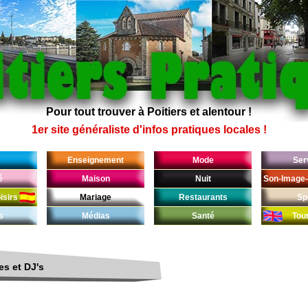
Pour tout trouver à Poitiers et alentour !
1er site généraliste d'infos pratiques locales !
Enseignement
Mode
Ser
é
Maison
Nuit
Son-Image-
isirs
Mariage
Restaurants
Sp
s
Médias
Santé
Tou
es et DJ's