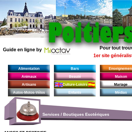
Pour tout trouv
Guide en ligne by
1er site généralis
Alimentation
Bars
Enseignemen
Animaux
Beauté
Maison
Artisans
Culture-Loisirs
Mariage
Autos-Motos-Vélos
Enfants
Médias
Services
/
Boutiques Esotériques