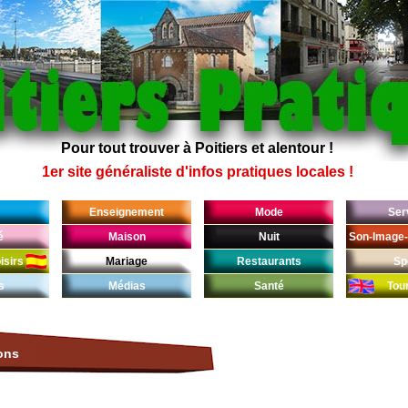
Pour tout trouver à Poitiers et alentour !
1er site généraliste d'infos pratiques locales !
Enseignement
Mode
Ser
é
Maison
Nuit
Son-Image-
isirs
Mariage
Restaurants
Sp
s
Médias
Santé
Tou
ons