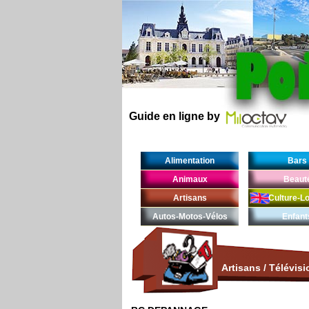
Guide en ligne by
Alimentation
Bars
Animaux
Beaut
Artisans
Culture-Lo
Autos-Motos-Vélos
Enfant
Artisans
/
Télévisi