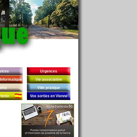
vices
Urgences
Informatique
Vie associative
orts
Ville pratique
risme
Vos sorties en Vienne